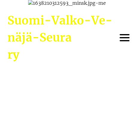
Suo­mi-Val­ko-Ve­
nä­jä-Seu­ra
ry